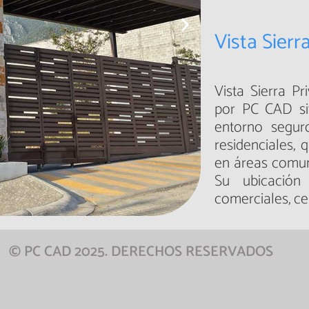
Vista Sierr
Vista Sierra P
por PC CAD si
entorno segur
residenciales,
en áreas comun
Su ubicación
comerciales, ce
© PC CAD 2025. DERECHOS RESERVADOS