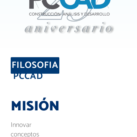
FILOSOFIA
PCCAD
M
I
S
I
Ó
N
Innovar
conceptos